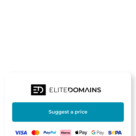
The domain
copterdrone.
is for sale
Suggest a price