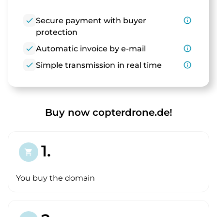
check
Secure payment with buyer
info_outline
protection
check
Automatic invoice by e-mail
info_outline
check
Simple transmission in real time
info_outline
Buy now copterdrone.de!
1.
shopping_cart
You buy the domain